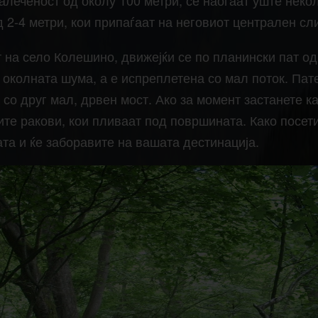
леченост од околу 100 метри, се наоѓаат уште нек
 2-4 метри, кои припаѓаат на неговиот централен сл
 на село Колешино, движејќи се по планински пат од 
 околната шума, а е испреплетена со мал поток. Пат
со друг мал, дрвен мост. Ако за момент застанете ка
ите ракови, кои пливаат под површината. Како посети
ата и ќе заборавите на вашата дестинација.