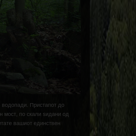
о водопади. Пристапот до
н мост, по скали ѕидани од
шетате вашиот единствен