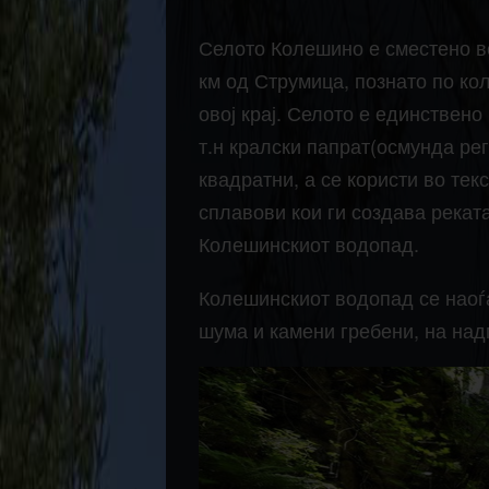
Селото Колешино е сместено во
км од Струмица, познато по ко
овој крај. Селото е единствено
т.н кралски папрат(осмунда рег
квадратни, а се користи во тек
сплавови кои ги создава реката
Колешинскиот водопад.
Колешинскиот водопад се наоѓа
шума и камени гребени, на над