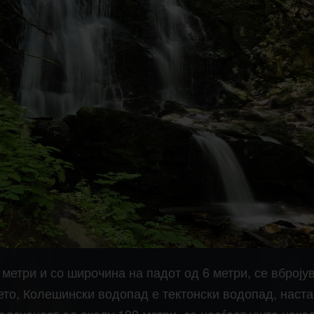
метри и со широчина на падот од 6 метри, се вброју
то, Колешински водопад е тектонски водопад, наста