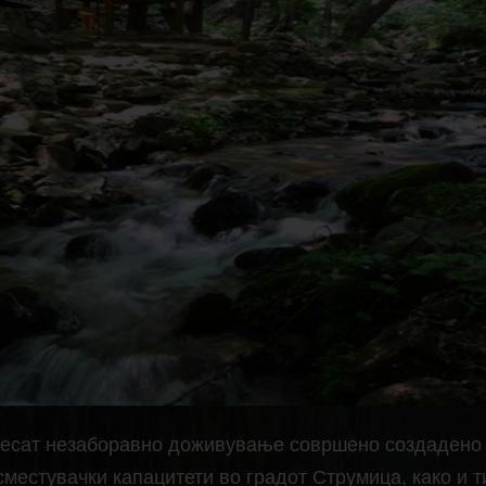
онесат незаборавно доживување совршено создадено 
сместувачки капацитети во градот Струмица, како и 