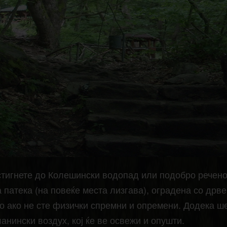
 стигнете до Колешински водопад или подобро речен
 патека (на повеќе места лизгава), оградена со дрве
но ако не сте физички спремни и опремени. Додека 
анински воздух, кој ќе ве освежи и опушти.