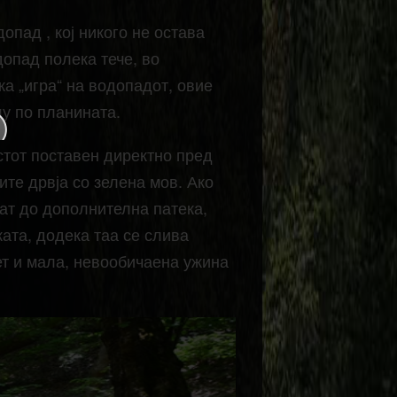
опад , кој никого не остава
опад полека тече, во
ка „игра“ на водопадот, овие
лу по планината.
стот поставен директно пред
ите дрвја со зелена мов. Ако
дат до дополнителна патека,
ката, додека таа се слива
ет и мала, невообичаена ужина