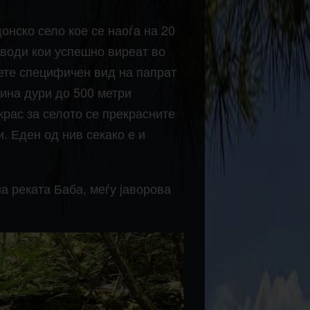
нско село кое се наоѓа на 20
зводи кои успешно виреат во
дете специфичен вид на папрат
шина дури до 500 метри
украс за селото се прекрасните
. Еден од нив секако е и
а реката Баба, меѓу јаворова