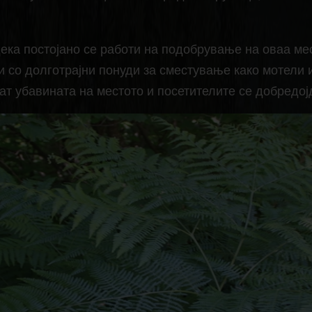
ека постојано се работи на подобрување на оваа ме
 и со долготрајни понуди за сместување како мотели 
т убавината на местото и посетителите се добредој