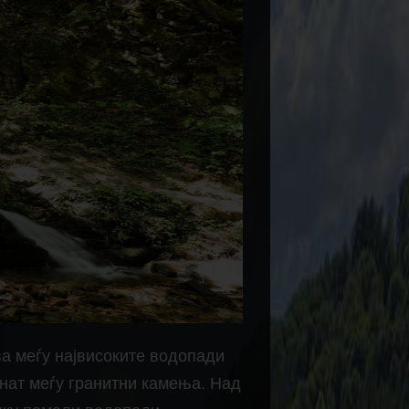
ва меѓу највисоките водопади
нат меѓу гранитни камења. Над