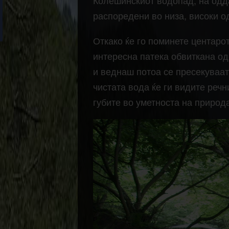
Колешинскиот водопад, на одда
распоредени во низа, високи од
Откако ќе го поминете центарот
интересна патека обвиткана од
и веднаш потоа се пресекуваат 
чистата вода ќе ги видите речн
губите во уметноста на природ