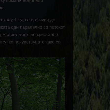
олку помали водопади
ив.
околу 1 км, се стигнува до
еката оди паралелно со потокот
ј малиот мост, во кристално
тел ќе почувствувате како се