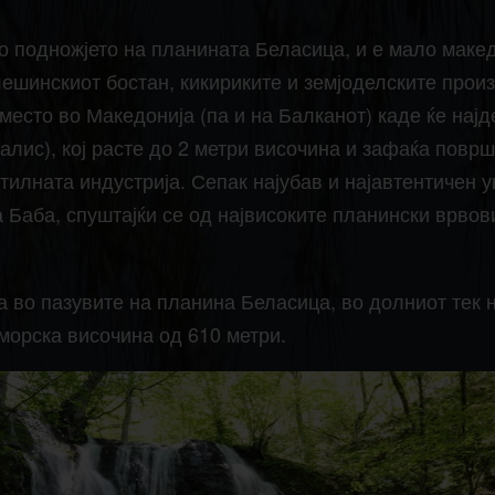
 подножјето на планината Беласица, и е мало македо
лешинскиот бостан, кикириките и земјоделските прои
 место во Македонија (па и на Балканот) каде ќе нај
алис), кој расте до 2 метри височина и зафаќа повр
стилната индустрија. Сепак најубав и најавтентичен 
 Баба, спуштајќи се од највисоките планински врвови
 во пазувите на планина Беласица, во долниот тек н
морска височина од 610 метри.