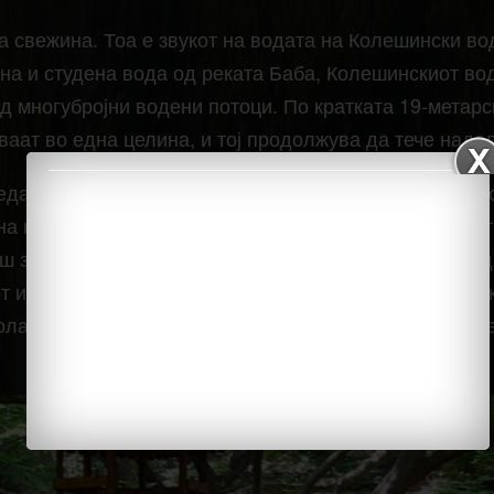
а свежина. Тоа е звукот на водата на Колешински вод
на и студена вода од реката Баба, Колешинскиот вод
д многубројни водени потоци. По кратката 19-метарс
ваат во една целина, и тој продолжува да тече надо
ледање и уживање во овој водопад, ќе ви помогне мо
а клупа за мала починка под големите сенки од густ
аш за вас од левата страна има дрвени скали кои во
т и каде можете многу блиску да застанете покрај ре
олагање им се неколку планински летниковци за изл