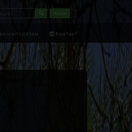
Најава
елосипедизам
Контакт