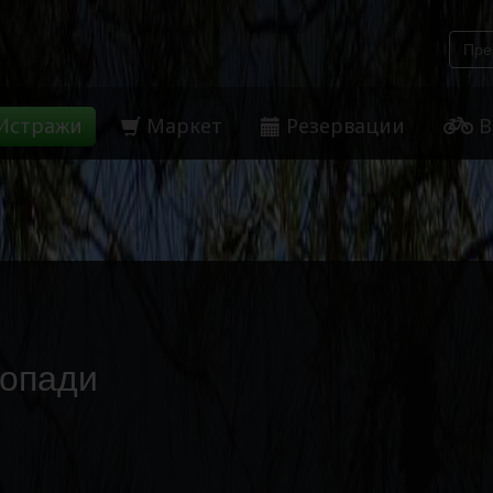
Истражи
Маркет
Резервации
В
допади