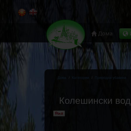
Дома
Дома
Категории
Природни убавини
Колешински во