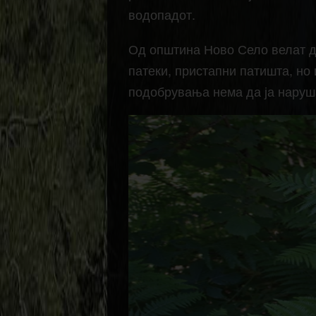
водопадот.
Од општина Ново Село велат д
патеки, пристапни патишта, но
подобрувања нема да ја наруша