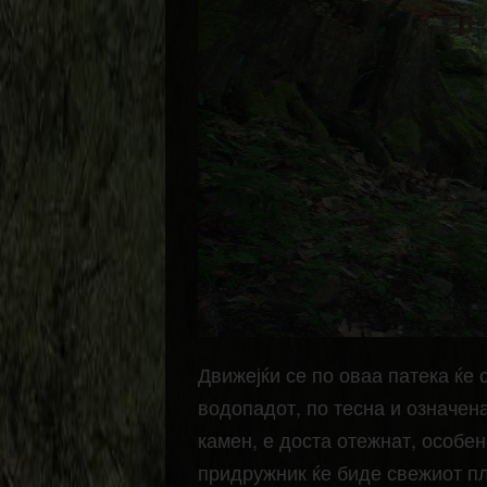
Движејќи се по оваа патека ќе
водопадот, по тесна и означена
камен, е доста отежнат, особе
придружник ќе биде свежиот пл