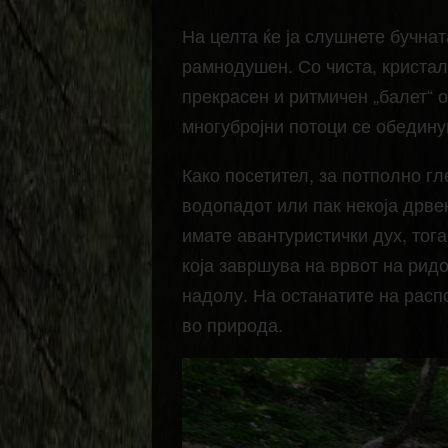
На целта ќе ја слушнете бучнат
рамнодушен. Со чиста, кристал
прекрасен и ритмичен „балет“ о
многубројни потоци се обедину
Како посетител, за потполно г
водопадот или пак некоја дрвен
имате авантуристички дух, тог
која завршува на врвот на ридо
надолу. На останатите на расп
во природа.