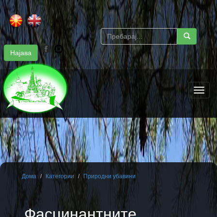
Најава
Toggle
naviga
Дома
Категории
Природни убавини
Фасцинантните