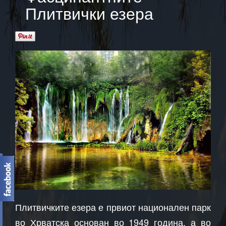
Плитвички езера
Плитвичките езера е првиот национален парк
во Хрватска основан во 1949 година, а во