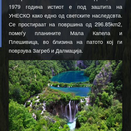
1979 година истиот е под заштита на
УНЕСКО како едно од светските наследсвта.
Се простираат на површина од 296.85km2,
помеѓу планините Мала Капела и
Плешивица, во близина на патото кој ги
поврзува Загреб и Далмација.