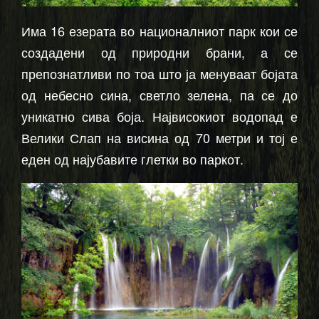
Има 16 езерата во националниот парк кои се
создадени од природни брани, а се
препознатливи по тоа што ја менуваат бојата
од небесно сина, светло зелена, па се до
уникатно сива боја. Највисокиот водопад е
Велики Слап на висина од 70 метри и тој е
еден од најубавите глетки во паркот.